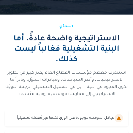
التحدّي
الاستراتيجية واضحة عادةً.
أما
البنية التشغيلية فغالباً ليست
كذلك.
استثمرت معظم مؤسسات القطاع العام بقدر كبير في تطوير
الاستراتيجيات، وأطر السياسات، ومبادرات التحوّل. ونادراً ما
تكون الفجوة في النية — بل في التفعيل التشغيلي: ترجمة التوجّه
الاستراتيجي إلى ممارسة مؤسسية يومية متّسقة.
هياكل الحوكمة موجودة على الورق لكنها غير مُفعّلة تشغيلياً