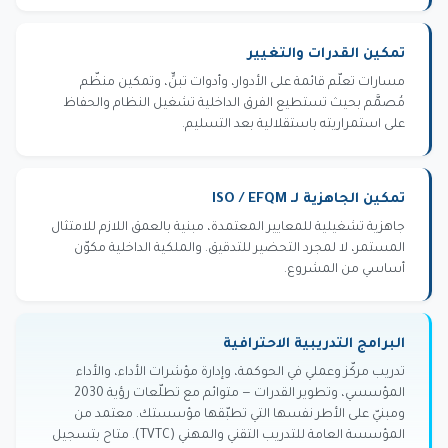
تمكين القدرات والتغيير
مسارات تعلّم قائمة على الأدوار، وأدوات تبنٍّ، وتمكين منظّم
مُصمَّم بحيث تستطيع الفرق الداخلية تشغيل النظام والحفاظ
على استمراريته باستقلالية بعد التسليم.
تمكين الجاهزية لـ ISO / EFQM
جاهزية تشغيلية للمعايير المعتمدة، مبنية بالعمق اللازم للامتثال
المستمر، لا لمجرد التحضير للتدقيق. والملكية الداخلية مكوّن
أساسي من المشروع.
البرامج التدريبية الاحترافية
تدريب مركّز وعملي في الحوكمة، وإدارة مؤشرات الأداء، والأداء
المؤسسي، وتطوير القدرات — متوائم مع تطلّعات رؤية 2030
ومبنيّ على الأطر نفسها التي تطبّقها مؤسستك. معتمد من
المؤسسة العامة للتدريب التقني والمهني (TVTC). متاح بتسجيل