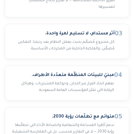
الفرق الداخلية استخدامها — لا تقارير تحتاج مستشاراً
لتفسيرها.
03
أثر مستدام، لا تسليم لمرة واحدة.
كل مشروع مُصمَّم بحيث يعمل النظام بعد رحيلنا. التمكين
مُضمَّن، والملكية الداخلية من المخرجات الأساسية.
04
مبنيّ للبيئات المنظَّمة متعدّدة الأطراف.
نفهم اتخاذ القرار عبر اللجان، وحوكمة المشتريات، وهياكل
الرقابة التي تميّز المؤسسات العامة السعودية.
05
متوائم مع تطلّعات رؤية 2030.
تدعم أطُرنا المساءلة والشفافية وانضباط الأداء التي تتطلّبها
رؤية 2030 — لا في التقارير فحسب، بل في الممارسة التشغيلية