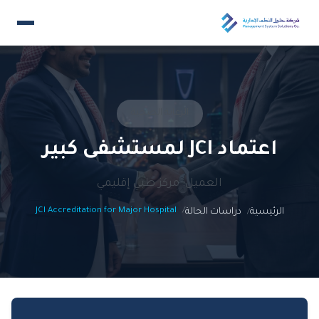
الرعاية الصحية
اعتماد JCI لمستشفى كبير
العميل: مركز طبي إقليمي
JCI Accreditation for Major Hospital
الرئيسية
دراسات الحالة